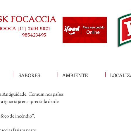
SK FOCACCIA
MOOCA
2604 5021
[11]
985423495
SABORES
AMBIENTE
LOCALI
 na Antiguidade. Comum nos países
,
a iguaria já era apreciada desde
“foco de incêndio”.
accias faziam parte