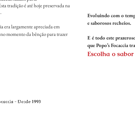
Esta tradição é até hoje preservada na
.
Evoluindo com o tempo
e saborosos recheios.
ia era largamente apreciada em
da no momento da bênção para trazer
E é todo este prazeroso
que
Popo’s Focaccia tra
Escolha o sabor
ocaccia - Desde
ocaccia - Desde 1993