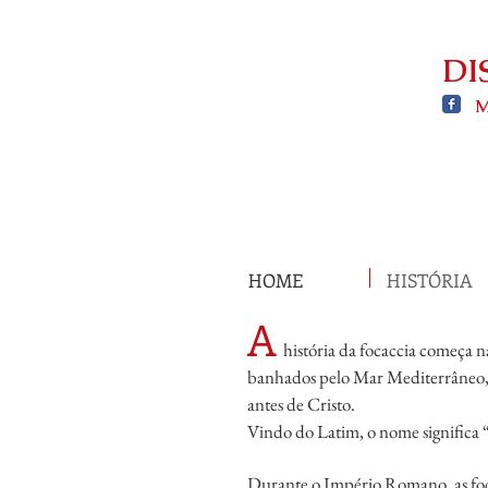
DI
HOME
HISTÓRIA
A
história da focaccia começa
banhados pelo Mar Mediterrâneo
antes de Cristo.
Vindo do Latim, o nome significa 
Durante o Império Romano, as foc