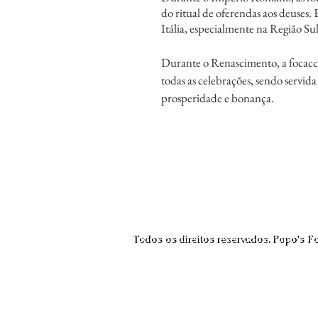
do ritual de oferendas aos deuses. 
Itália, especialmente na Região Sul
Durante o Renascimento, a focacc
todas as celebrações, sendo servi
prosperidade e bonança.
Todos os direitos reservados. Popo's F
Todos os direitos reservados. Popo's F
1993